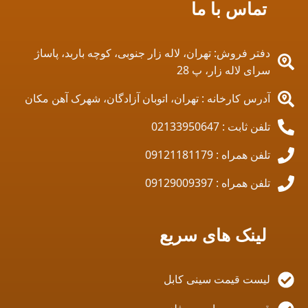
تماس با ما
دفتر فروش: تهران، لاله زار جنوبی، کوچه باربد، پاساژ
سرای لاله زار، پ 28
آدرس کارخانه : تهران، اتوبان آزادگان، شهرک آهن مکان
تلفن ثابت : 02133950647
تلفن همراه : 09121181179
تلفن همراه : 09129009397
لینک های سریع
لیست قیمت سینی کابل