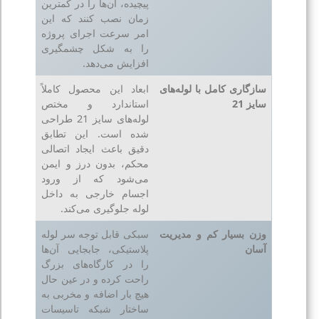
پیچیده، آن‌ها را در کمترین
زمان نصب کنند که این
امر سرعت اجرای پروژه
را به شکل چشمگیری
افزایش می‌دهد.
سازگاری کامل با لوله‌های
ابعاد این محصول کاملاً
سایز 21
استاندارد و مختص
لوله‌های سایز 21 طراحی
شده است. این تطابق
دقیق باعث ایجاد اتصالی
محکم، بدون درز و ایمن
می‌شود که از ورود
اجسام خارجی به داخل
لوله جلوگیری می‌کند.
وزن بسیار کم و مدیریت
سبکی قابل‌ توجه سر لوله
آسان
پلاستیکی، جابجایی آن‌ها
را در کارگاه‌های بزرگ
راحت کرده و در عین حال
هیچ بار اضافه و مخربی به
ساختار شبکه تاسیسات