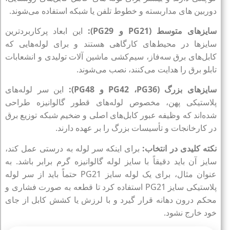
دوربین‌ های مداربسته و خطوط تلفن یا شبکه استفاده می‌شوند.
سایزهای متوسط (
PG21
و
PG29
):
این ابعاد پرکاربردترین
سایزها در محیط‌های کارگاهی هستند و برای لوله‌هایی که
کابل‌های برق سه‌فاز، سیم‌کشی ماشین‌ آلات تولیدی و انشعابات
تابلو برق را هدایت می‌کنند، نصب می‌شوند.
سایزهای بزرگ (
PG36
،
PG42
و
PG48
):
این سر لوله‌های
پلاستیکی پهن، مخصوص لوله‌های قطور گالوانیزه طراحی
شده‌اند که وظیفه عبور کابل‌های اصلی و ضخیم شبکه توزیع برق
در کارخانجات و تأسیسات بزرگ را بر عهده دارند.
نکته کلیدی در انتخاب:
برای اینکه سر لوله به درستی عمل کند،
سایز آن باید دقیقاً با سایز لوله گالوانیزه گرم برابر باشد. به
عنوان مثال، برای یک لوله سایز
PG21
حتماً باید از سر لوله
پلاستیکی سایز
PG21
استفاده کرد تا قطعه به صورت فشاری و
محکم درون دهانه قرار گیرد و با لرزش یا کشش کابل از جای
خود خارج نشود.